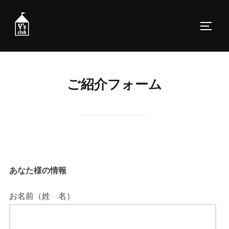
コ
ン
サイド
テ
ン
ツ
へ
ご紹介フォーム
ス
キ
ッ
プ
あなた様の情報
お名前（姓 名）