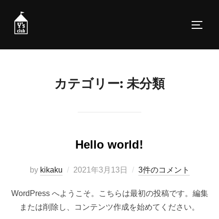
コ
ン
サイド
テ
ン
ツ
へ
カテゴリー:
未分類
ス
キ
ッ
プ
Hello world!
投
by
kikaku
2021年3月13日
3件のコメント
稿
WordPress へようこそ。こちらは最初の投稿です。編集
日:
または削除し、コンテンツ作成を始めてください。